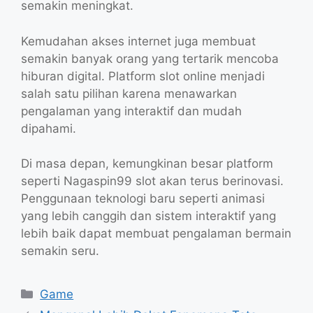
semakin meningkat.
Kemudahan akses internet juga membuat
semakin banyak orang yang tertarik mencoba
hiburan digital. Platform slot online menjadi
salah satu pilihan karena menawarkan
pengalaman yang interaktif dan mudah
dipahami.
Di masa depan, kemungkinan besar platform
seperti Nagaspin99 slot akan terus berinovasi.
Penggunaan teknologi baru seperti animasi
yang lebih canggih dan sistem interaktif yang
lebih baik dapat membuat pengalaman bermain
semakin seru.
Categories
Game