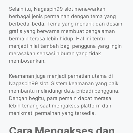
Selain itu, Nagaspin99 slot menawarkan
berbagai jenis permainan dengan tema yang
berbeda-beda. Tema yang menarik dan desain
grafis yang berwarna membuat pengalaman
bermain terasa lebih hidup. Hal ini tentu
menjadi nilai tambah bagi pengguna yang ingin
merasakan sensasi hiburan yang tidak
membosankan.
Keamanan juga menjadi perhatian utama di
Nagaspin99 slot. Sistem keamanan yang baik
membantu melindungi data pribadi pengguna.
Dengan begitu, para pemain dapat merasa
lebih tenang saat mengakses platform dan
menikmati permainan yang tersedia.
Cara Mengakses dan