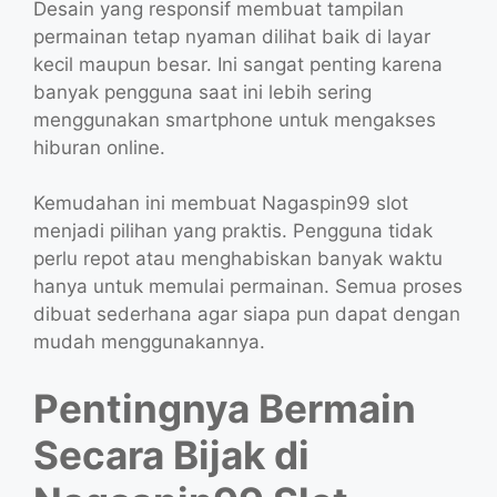
Desain yang responsif membuat tampilan
permainan tetap nyaman dilihat baik di layar
kecil maupun besar. Ini sangat penting karena
banyak pengguna saat ini lebih sering
menggunakan smartphone untuk mengakses
hiburan online.
Kemudahan ini membuat Nagaspin99 slot
menjadi pilihan yang praktis. Pengguna tidak
perlu repot atau menghabiskan banyak waktu
hanya untuk memulai permainan. Semua proses
dibuat sederhana agar siapa pun dapat dengan
mudah menggunakannya.
Pentingnya Bermain
Secara Bijak di