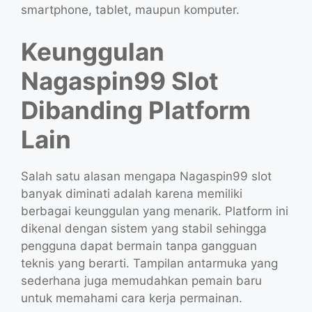
smartphone, tablet, maupun komputer.
Keunggulan
Nagaspin99 Slot
Dibanding Platform
Lain
Salah satu alasan mengapa Nagaspin99 slot
banyak diminati adalah karena memiliki
berbagai keunggulan yang menarik. Platform ini
dikenal dengan sistem yang stabil sehingga
pengguna dapat bermain tanpa gangguan
teknis yang berarti. Tampilan antarmuka yang
sederhana juga memudahkan pemain baru
untuk memahami cara kerja permainan.