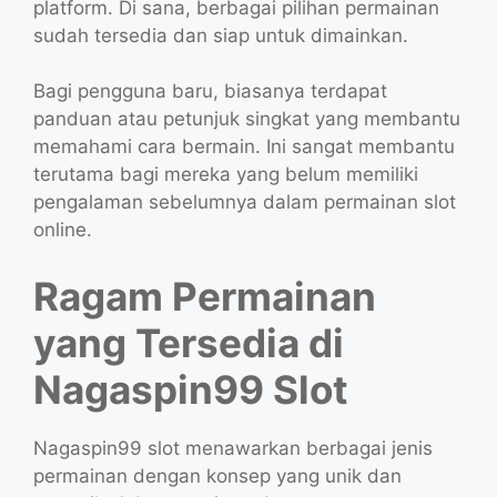
platform. Di sana, berbagai pilihan permainan
sudah tersedia dan siap untuk dimainkan.
Bagi pengguna baru, biasanya terdapat
panduan atau petunjuk singkat yang membantu
memahami cara bermain. Ini sangat membantu
terutama bagi mereka yang belum memiliki
pengalaman sebelumnya dalam permainan slot
online.
Ragam Permainan
yang Tersedia di
Nagaspin99 Slot
Nagaspin99 slot menawarkan berbagai jenis
permainan dengan konsep yang unik dan