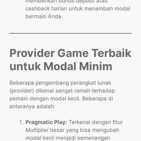
memberikan bonus deposit atau
cashback
harian untuk menambah modal
bermain Anda.
Provider Game Terbaik
untuk Modal Minim
Beberapa pengembang perangkat lunak
(provider) dikenal sangat ramah terhadap
pemain dengan modal kecil. Beberapa di
antaranya adalah:
Pragmatic Play:
Terkenal dengan fitur
Multiplier
besar yang bisa mengubah
modal kecil menjadi kemenangan