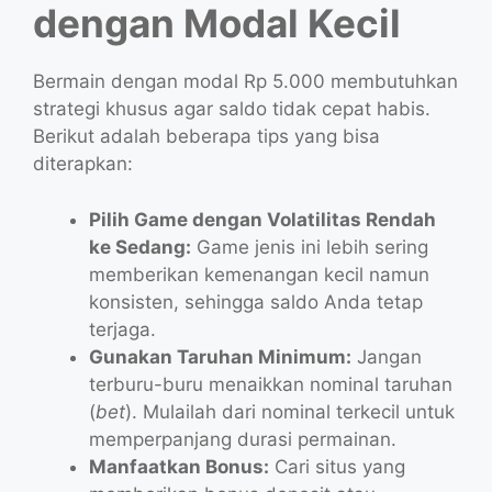
dengan Modal Kecil
Bermain dengan modal Rp 5.000 membutuhkan
strategi khusus agar saldo tidak cepat habis.
Berikut adalah beberapa tips yang bisa
diterapkan:
Pilih Game dengan Volatilitas Rendah
ke Sedang:
Game jenis ini lebih sering
memberikan kemenangan kecil namun
konsisten, sehingga saldo Anda tetap
terjaga.
Gunakan Taruhan Minimum:
Jangan
terburu-buru menaikkan nominal taruhan
(
bet
). Mulailah dari nominal terkecil untuk
memperpanjang durasi permainan.
Manfaatkan Bonus:
Cari situs yang