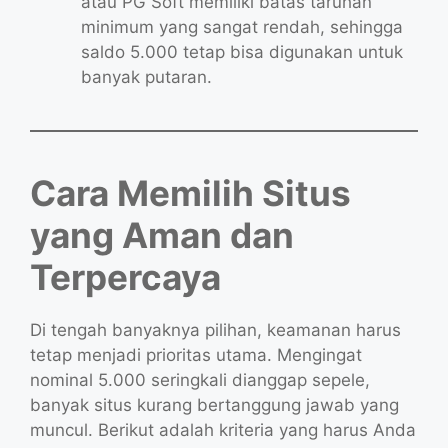
atau PG Soft memiliki batas taruhan
minimum yang sangat rendah, sehingga
saldo 5.000 tetap bisa digunakan untuk
banyak putaran.
Cara Memilih Situs
yang Aman dan
Terpercaya
Di tengah banyaknya pilihan, keamanan harus
tetap menjadi prioritas utama. Mengingat
nominal 5.000 seringkali dianggap sepele,
banyak situs kurang bertanggung jawab yang
muncul. Berikut adalah kriteria yang harus Anda