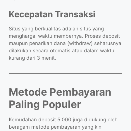
Kecepatan Transaksi
Situs yang berkualitas adalah situs yang
menghargai waktu membernya. Proses deposit
maupun penarikan dana (withdraw) seharusnya
dilakukan secara otomatis atau dalam waktu
kurang dari 3 menit.
Metode Pembayaran
Paling Populer
Kemudahan deposit 5.000 juga didukung oleh
beragam metode pembayaran yang kini