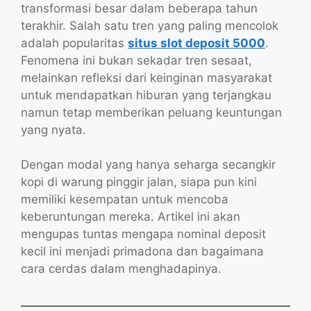
transformasi besar dalam beberapa tahun
terakhir. Salah satu tren yang paling mencolok
adalah popularitas
situs slot deposit 5000
.
Fenomena ini bukan sekadar tren sesaat,
melainkan refleksi dari keinginan masyarakat
untuk mendapatkan hiburan yang terjangkau
namun tetap memberikan peluang keuntungan
yang nyata.
Dengan modal yang hanya seharga secangkir
kopi di warung pinggir jalan, siapa pun kini
memiliki kesempatan untuk mencoba
keberuntungan mereka. Artikel ini akan
mengupas tuntas mengapa nominal deposit
kecil ini menjadi primadona dan bagaimana
cara cerdas dalam menghadapinya.