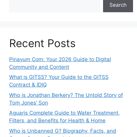
Search
Recent Posts
Pinayum Com: Your 2026 Guide to Digital
Community and Content
What is GITSS? Your Guide to the GITSS
Contract & IDIQ
Who is Jonathan Berkery? The Untold Story of
Tom Jones’ Son
Aguaris Complete Guide to Water Treatment,
Filters, and Benefits for Health & Home
Who is Unbanned G? Biography, Facts, and