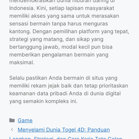
mendemokrasikan dunia hiburan daring di
Indonesia. Kini, setiap lapisan masyarakat
memiliki akses yang sama untuk merasakan
sensasi bermain tanpa harus menguras
kantong. Dengan pemilihan platform yang tepat,
strategi yang matang, dan sikap yang
bertanggung jawab, modal kecil pun bisa
memberikan pengalaman bermain yang
maksimal.
Selalu pastikan Anda bermain di situs yang
memiliki rekam jejak baik dan tetap prioritaskan
keamanan data pribadi Anda di dunia digital
yang semakin kompleks ini.
Categories
Game
Menyelami Dunia Togel 4D: Panduan