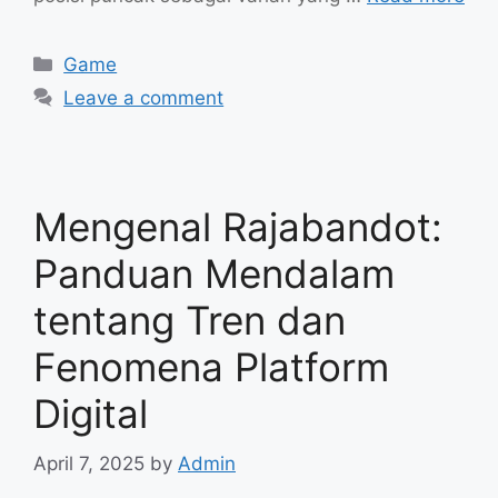
Categories
Game
Leave a comment
Mengenal Rajabandot:
Panduan Mendalam
tentang Tren dan
Fenomena Platform
Digital
April 7, 2025
by
Admin