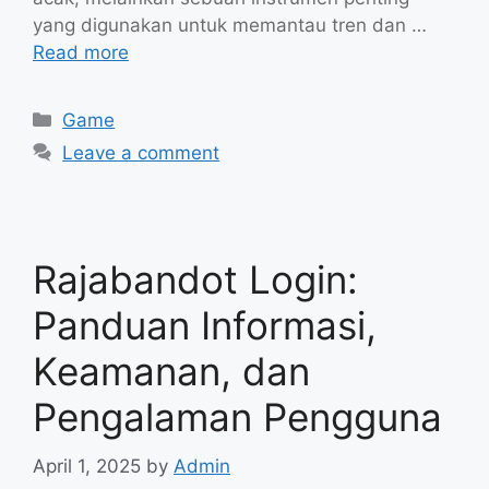
yang digunakan untuk memantau tren dan …
Read more
Categories
Game
Leave a comment
Rajabandot Login:
Panduan Informasi,
Keamanan, dan
Pengalaman Pengguna
April 1, 2025
by
Admin