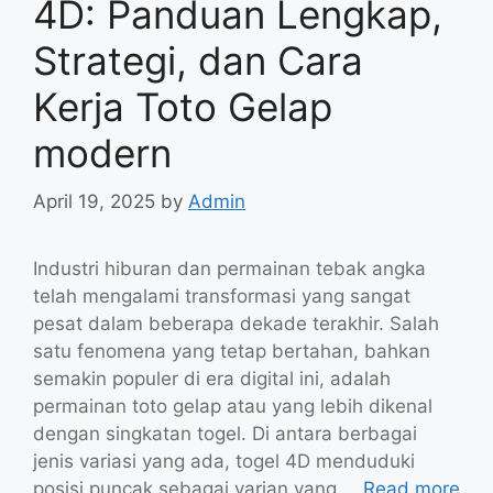
4D: Panduan Lengkap,
Strategi, dan Cara
Kerja Toto Gelap
modern
April 19, 2025
by
Admin
Industri hiburan dan permainan tebak angka
telah mengalami transformasi yang sangat
pesat dalam beberapa dekade terakhir. Salah
satu fenomena yang tetap bertahan, bahkan
semakin populer di era digital ini, adalah
permainan toto gelap atau yang lebih dikenal
dengan singkatan togel. Di antara berbagai
jenis variasi yang ada, togel 4D menduduki
posisi puncak sebagai varian yang …
Read more