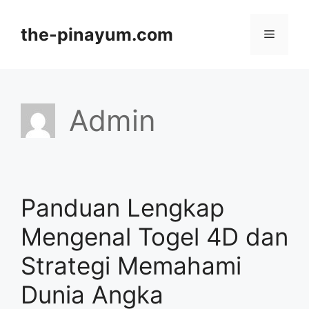
Skip
to
the-pinayum.com
Menu
content
Admin
Panduan Lengkap
Mengenal Togel 4D dan
Strategi Memahami
Dunia Angka