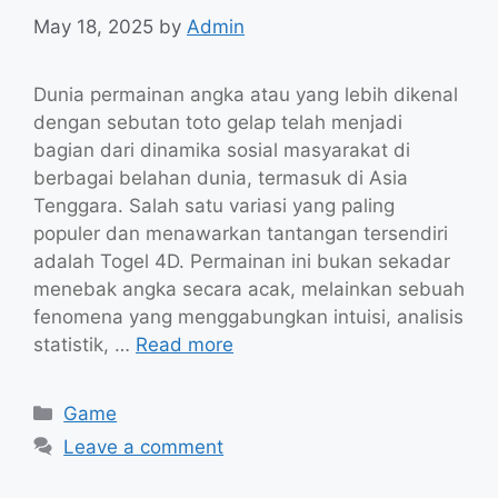
May 18, 2025
by
Admin
Dunia permainan angka atau yang lebih dikenal
dengan sebutan toto gelap telah menjadi
bagian dari dinamika sosial masyarakat di
berbagai belahan dunia, termasuk di Asia
Tenggara. Salah satu variasi yang paling
populer dan menawarkan tantangan tersendiri
adalah Togel 4D. Permainan ini bukan sekadar
menebak angka secara acak, melainkan sebuah
fenomena yang menggabungkan intuisi, analisis
statistik, …
Read more
Categories
Game
Leave a comment